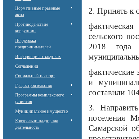
Нормативные правовые
2. Принять к
акты
фактическая
Противодействие
коррупции
сельского по
Поддержка
2018 года 
предпринимателей
муниципальны
Информация о закупках
Соглашения
фактические 
Социальный паспорт
и муниципал
Градостроительство
составили 104
Программы комплексного
развития
3. Направит
Муниципальное имущество
поселения М
Контрольно-надзорная
Самарской об
деятельность
представител