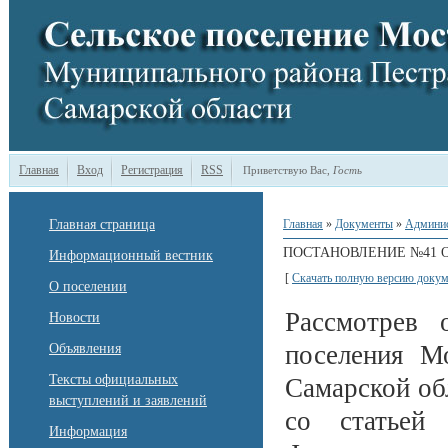
Главная
Вход
Регистрация
RSS
Приветствую Вас
,
Гость
Главная страница
Главная
»
Документы
»
Админи
ПОСТАНОВЛЕНИЕ №41 ОТ 
Информационный вестник
[
Скачать полную версию докум
О поселении
Рассмотрев 
Новости
поселения М
Объявления
Тексты официальных
Самарской обл
выступлений и заявлений
со статьей
Информация