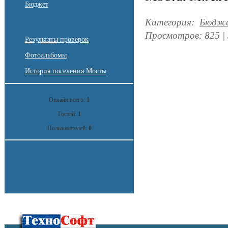
Бюджет
Категория
:
Бюдж
Просмотров
:
825
|
Результаты проверок
Фотоальбомы
История поселения Мосты
Онлайн всего:
1
Гостей:
1
Пользователей:
0