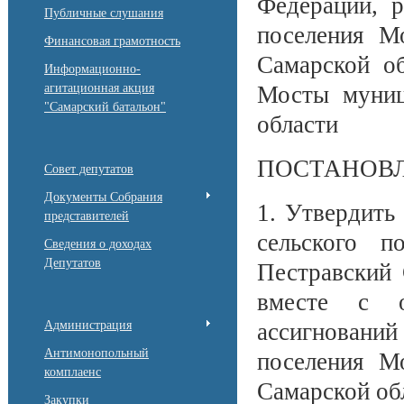
Федерации, р
Публичные слушания
поселения М
Финансовая грамотность
Самарской об
Информационно-
агитационная акция
Мосты муниц
"Самарский батальон"
области
ПОСТАНОВЛ
Совет депутатов
Документы Собрания
1. Утвердить
представителей
сельского п
Сведения о доходах
Депутатов
Пестравский 
вместе с о
Администрация
ассигнований
Антимонопольный
поселения М
комплаенс
Самарской обл
Закупки