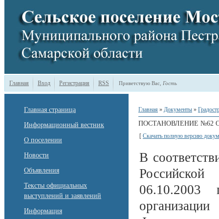
Главная
Вход
Регистрация
RSS
Приветствую Вас
,
Гость
Главная страница
Главная
»
Документы
»
Градост
ПОСТАНОВЛЕНИЕ №62 ОТ 
Информационный вестник
[
Скачать полную версию докум
О поселении
В соответств
Новости
Российской
Объявления
Тексты официальных
06.10.200
выступлений и заявлений
организации
Информация