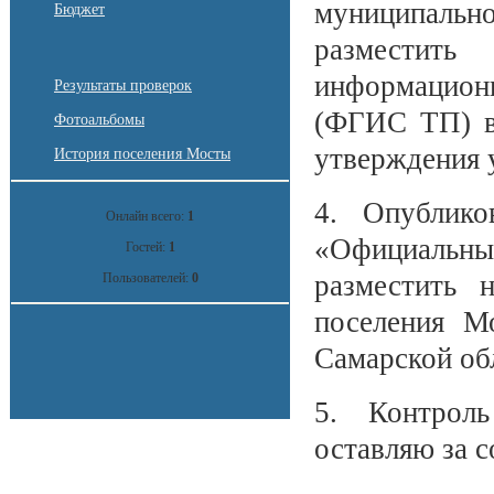
муниципально
Бюджет
разместит
информационн
Результаты проверок
(ФГИС ТП) в
Фотоальбомы
утверждения 
История поселения Мосты
4. Опублико
Онлайн всего:
1
«Официальны
Гостей:
1
разместить 
Пользователей:
0
поселения М
Самарской об
5. Контрол
оставляю за с