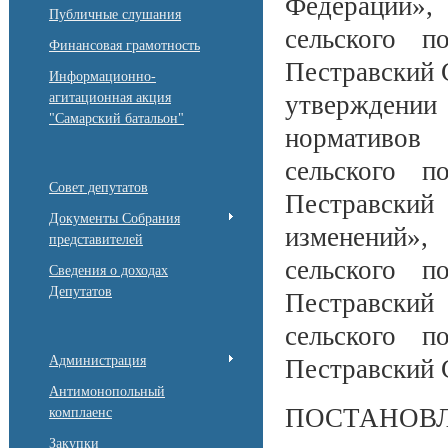
Федерации»
Публичные слушания
сельского п
Финансовая грамотность
Пестравский 
Информационно-
агитационная акция
утверждении 
"Самарский батальон"
нормативов
сельского п
Совет депутатов
Пестравски
Документы Собрания
изменений»,
представителей
сельского п
Сведения о доходах
Депутатов
Пестравски
сельского п
Администрация
Пестравский 
Антимонопольный
ПОСТАНОВЛ
комплаенс
Закупки