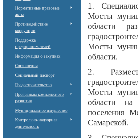
1. Специали
Нормативные правовые
Мосты муниц
акты
области ра
Противодействие
коррупции
градостроите
Поддержка
Мосты муниц
предпринимателей
области.
Информация о закупках
Соглашения
2. Размес
Социальный паспорт
градостроите
Градостроительство
Мосты муниц
Программы комплексного
области на 
развития
поселения М
Муниципальное имущество
Контрольно-надзорная
Самарской.
деятельность
3. Специали