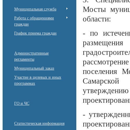
Мосты муниц
Муниципальная служба
области:
Работа с обращениями
граждан
- по истече
График приема граждан
размещен
градостроите
Административные
регламенты
рассмотрени
Муниципальный заказ
поселения М
Участие в целевых и иных
Самарской
программах
утверждению
проектирован
ГО и ЧС
- утвержденн
проектиро
Статистическая информация